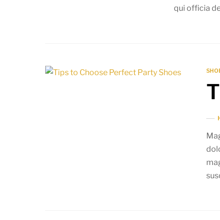
qui officia d
SHO
T
Mag
dol
mag
susc