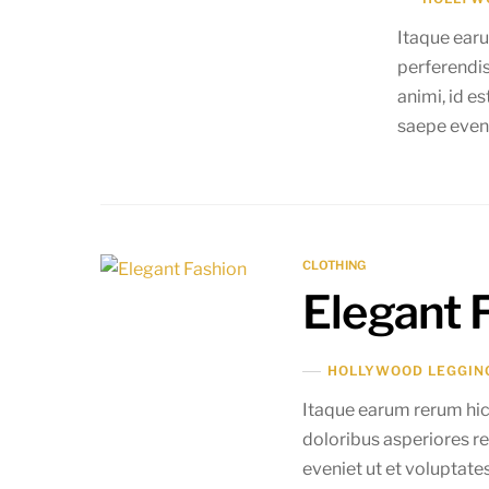
Itaque earu
perferendis
animi, id e
saepe eveni
CLOTHING
Elegant 
HOLLYWOOD LEGGIN
Itaque earum rerum hic 
doloribus asperiores r
eveniet ut et voluptate