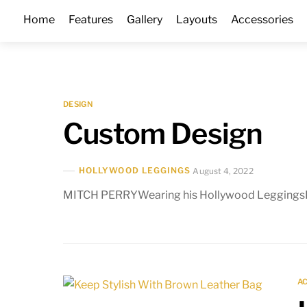
Skip
Home
Features
Gallery
Layouts
Accessories
to
content
DESIGN
Custom Design
HOLLYWOOD LEGGINGS
August 4, 2022
MITCH PERRYWearing his Hollywood Leggings
A