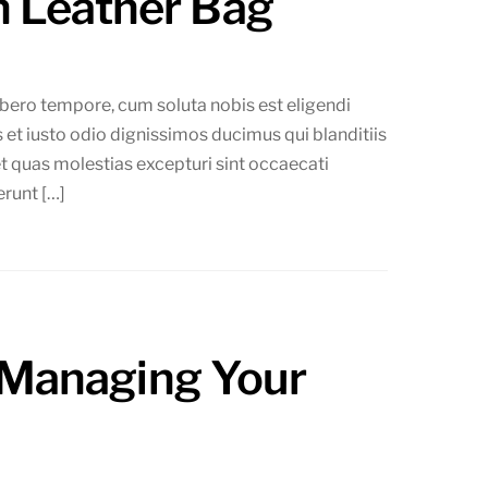
n Leather Bag
ibero tempore, cum soluta nobis est eligendi
et iusto odio dignissimos ducimus qui blanditiis
t quas molestias excepturi sint occaecati
erunt […]
y Managing Your