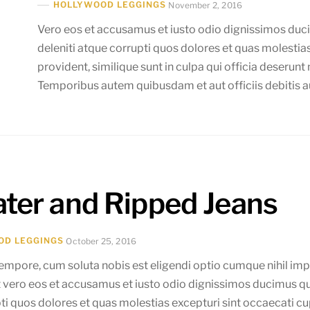
HOLLYWOOD LEGGINGS
November 2, 2016
Vero eos et accusamus et iusto odio dignissimos duc
deleniti atque corrupti quos dolores et quas molestia
provident, similique sunt in culpa qui officia deserunt
Temporibus autem quibusdam et aut officiis debitis a
ter and Ripped Jeans
OD LEGGINGS
October 25, 2016
empore, cum soluta nobis est eligendi optio cumque nihil im
 vero eos et accusamus et iusto odio dignissimos ducimus qui
ti quos dolores et quas molestias excepturi sint occaecati cup