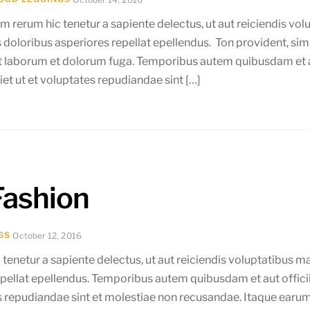
m rerum hic tenetur a sapiente delectus, ut aut reiciendis vo
 doloribus asperiores repellat epellendus. Ton provident, simil
st laborum et dolorum fuga. Temporibus autem quibusdam et au
et ut et voluptates repudiandae sint […]
Fashion
GS
October 12, 2016
tenetur a sapiente delectus, ut aut reiciendis voluptatibus m
epellat epellendus. Temporibus autem quibusdam et aut officii
s repudiandae sint et molestiae non recusandae. Itaque earum 