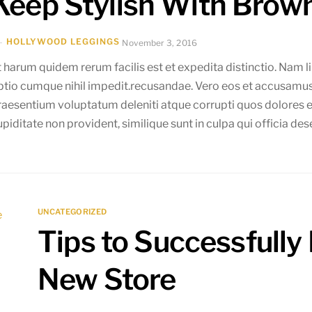
Keep Stylish With Brow
HOLLYWOOD LEGGINGS
November 3, 2016
t harum quidem rerum facilis est et expedita distinctio. Nam l
ptio cumque nihil impedit.recusandae. Vero eos et accusamus 
raesentium voluptatum deleniti atque corrupti quos dolores e
upiditate non provident, similique sunt in culpa qui officia des
UNCATEGORIZED
Tips to Successfull
New Store