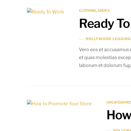
CLOTHING
,
SHOES
Ready To
HOLLYWOOD LEGGING
Vero eos et accusamus e
et quas molestias exceptu
laborum et dolorum fuga
UNCATEGORI
How 
HOLLYW