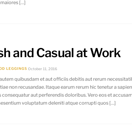
 maiores […]
ish and Casual at Work
OD LEGGINGS
October 11, 2016
utem quibusdam et aut officiis debitis aut rerum necessitati
stiae non recusandae. Itaque earum rerum hic tenetur a sapient
s consequatur aut perferendis doloribus. Vero eos et accusam
raesentium voluptatum deleniti atque corrupti quos […]