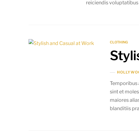
reiciendis voluptatibus
CLOTHING
Styl
HOLLYWO
Temporibus a
sint et mole
maiores alia
blanditiis p