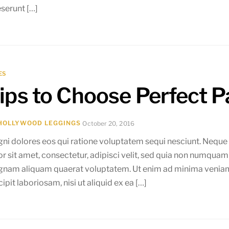
eserunt […]
ES
ips to Choose Perfect P
HOLLYWOOD LEGGINGS
October 20, 2016
ni dolores eos qui ratione voluptatem sequi nesciunt. Neque
or sit amet, consectetur, adipisci velit, sed quia non numquam
nam aliquam quaerat voluptatem. Ut enim ad minima veniam,
ipit laboriosam, nisi ut aliquid ex ea […]