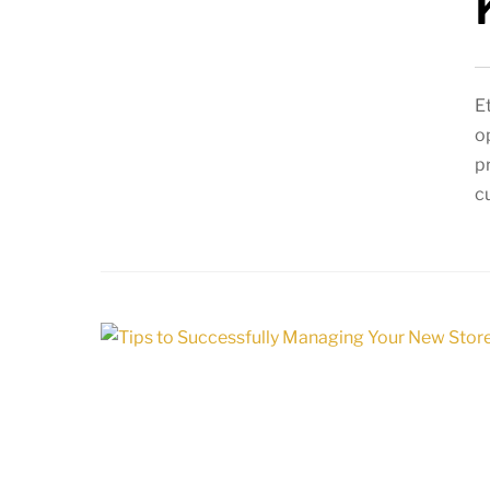
E
o
p
c