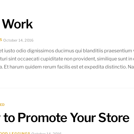
 Work
S
October 14, 2016
t iusto odio dignissimos ducimus qui blanditiis praesentium 
ri sint occaecati cupiditate non provident, similique sunt in c
. Et harum quidem rerum facilis est et expedita distinctio. N
ZED
to Promote Your Store
OOD LEGGINGS
October 14, 2016