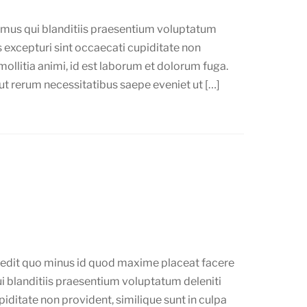
imus qui blanditiis praesentium voluptatum
s excepturi sint occaecati cupiditate non
 mollitia animi, id est laborum et dolorum fuga.
ut rerum necessitatibus saepe eveniet ut […]
pedit quo minus id quod maxime placeat facere
 blanditiis praesentium voluptatum deleniti
iditate non provident, similique sunt in culpa